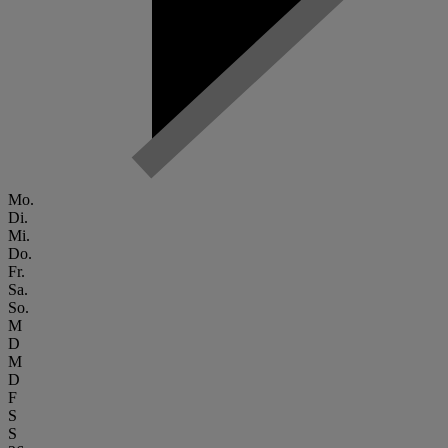
Mo.
Di.
Mi.
Do.
Fr.
Sa.
So.
M
D
M
D
F
S
S