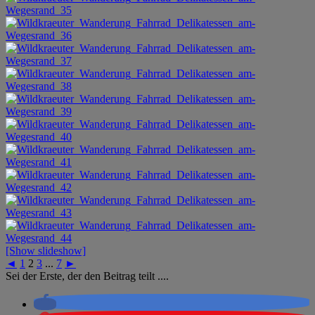
[Show slideshow]
◄
1
2
3
...
7
►
Sei der Erste, der den Beitrag teilt ....