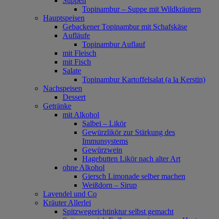
Suppen
Topinambur – Suppe mit Wildkräutern
Hauptspeisen
Gebackener Topinambur mit Schafskäse
Aufläufe
Topinambur Auflauf
mit Fleisch
mit Fisch
Salate
Topinambur Kartoffelsalat (a la Kerstin)
Nachspeisen
Dessert
Getränke
mit Alkohol
Salbei – Likör
Gewürzlikör zur Stärkung des
Immunsystems
Gewürzwein
Hagebutten Likör nach alter Art
ohne Alkohol
Giersch Limonade selber machen
Weißdorn – Sirup
Lavendel und Co
Kräuter Allerlei
Spitzwegerichtinktur selbst gemacht