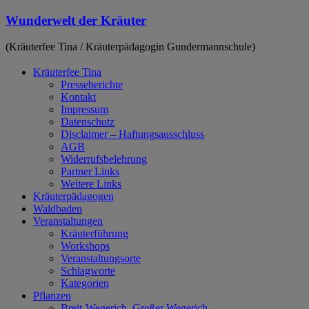
Zum
Wunderwelt der Kräuter
Inhalt
springen
(Kräuterfee Tina / Kräuterpädagogin Gundermannschule)
Kräuterfee Tina
Presseberichte
Kontakt
Impressum
Datenschutz
Disclaimer – Haftungsausschluss
AGB
Widerrufsbelehrung
Partner Links
Weitere Links
Kräuterpädagogen
Waldbaden
Veranstaltungen
Kräuterführung
Workshops
Veranstaltungsorte
Schlagworte
Kategorien
Pflanzen
Breit-Wegerich, Großer Wegerich