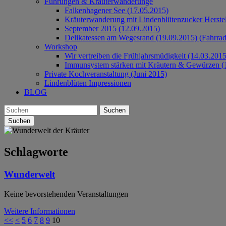
Führungen & Kräuterwanderunge
Falkenhagener See (17.05.2015)
Kräuterwanderung mit Lindenblütenzucker Herste
September 2015 (12.09.2015)
Delikatessen am Wegesrand (19.09.2015) (Fahrrad
Workshop
Wir vertreiben die Frühjahrsmüdigkeit (14.03.2015
Immunsystem stärken mit Kräutern & Gewürzen (
Private Kochveranstaltung (Juni 2015)
Lindenblüten Impressionen
BLOG
Suchen
Schlagworte
Wunderwelt
Keine bevorstehenden Veranstaltungen
Weitere Informationen
<<
<
5
6
7
8
9
10