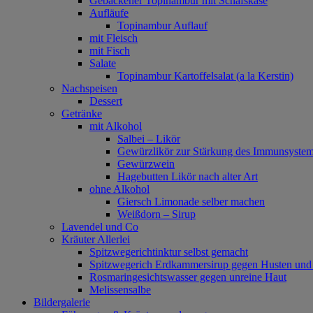
Gebackener Topinambur mit Schafskäse
Aufläufe
Topinambur Auflauf
mit Fleisch
mit Fisch
Salate
Topinambur Kartoffelsalat (a la Kerstin)
Nachspeisen
Dessert
Getränke
mit Alkohol
Salbei – Likör
Gewürzlikör zur Stärkung des Immunsyste
Gewürzwein
Hagebutten Likör nach alter Art
ohne Alkohol
Giersch Limonade selber machen
Weißdorn – Sirup
Lavendel und Co
Kräuter Allerlei
Spitzwegerichtinktur selbst gemacht
Spitzwegerich Erdkammersirup gegen Husten un
Rosmaringesichtswasser gegen unreine Haut
Melissensalbe
Bildergalerie