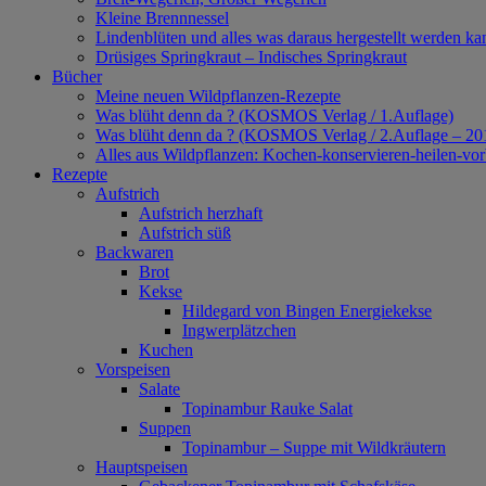
Kleine Brennnessel
Lindenblüten und alles was daraus hergestellt werden ka
Drüsiges Springkraut – Indisches Springkraut
Bücher
Meine neuen Wildpflanzen-Rezepte
Was blüht denn da ? (KOSMOS Verlag / 1.Auflage)
Was blüht denn da ? (KOSMOS Verlag / 2.Auflage – 20
Alles aus Wildpflanzen: Kochen-konservieren-heilen-v
Rezepte
Aufstrich
Aufstrich herzhaft
Aufstrich süß
Backwaren
Brot
Kekse
Hildegard von Bingen Energiekekse
Ingwerplätzchen
Kuchen
Vorspeisen
Salate
Topinambur Rauke Salat
Suppen
Topinambur – Suppe mit Wildkräutern
Hauptspeisen