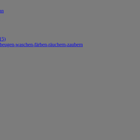
nn
15)
orbeugen-waschen-färben-räuchern-zaubern