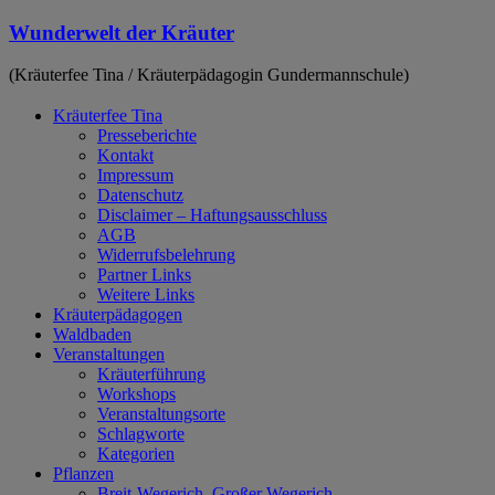
Zum
Wunderwelt der Kräuter
Inhalt
springen
(Kräuterfee Tina / Kräuterpädagogin Gundermannschule)
Kräuterfee Tina
Presseberichte
Kontakt
Impressum
Datenschutz
Disclaimer – Haftungsausschluss
AGB
Widerrufsbelehrung
Partner Links
Weitere Links
Kräuterpädagogen
Waldbaden
Veranstaltungen
Kräuterführung
Workshops
Veranstaltungsorte
Schlagworte
Kategorien
Pflanzen
Breit-Wegerich, Großer Wegerich