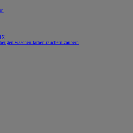
nn
15)
orbeugen-waschen-färben-räuchern-zaubern