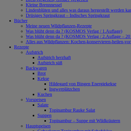
Kleine Brennnessel
Lindenblüten und alles was daraus hergestellt werden ka
Drüsiges Springkraut – Indisches Springkraut
Bücher
Meine neuen Wildpflanzen-Rezepte
Was blüht denn da ? (KOSMOS Verlag / 1.Auflage)
Was blüht denn da ? (KOSMOS Verlag / 2.Auflage – 20
Alles aus Wildpflanzen: Kochen-konservieren-heilen-v
Rezepte
Aufstrich
Aufstrich herzhaft
Aufstrich süß
Backwaren
Brot
Kekse
Hildegard von Bingen Energiekekse
Ingwerplätzchen
Kuchen
Vorspeisen
Salate
Topinambur Rauke Salat
Suppen
Topinambur – Suppe mit Wildkräutern
Hauptspeisen