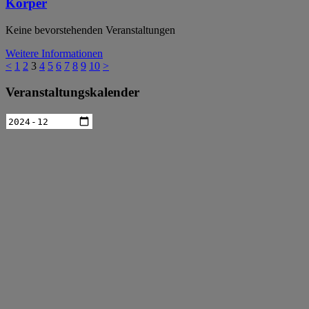
Körper
Keine bevorstehenden Veranstaltungen
Weitere Informationen
<
1
2
3
4
5
6
7
8
9
10
>
Veranstaltungskalender