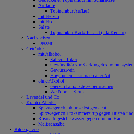
Gebackener Topinambur mit Schafskäse
Aufläufe
Topinambur Auflauf
mit Fleisch
mit Fisch
Salate
Topinambur Kartoffelsalat (a la Kerstin)
Nachspeisen
Dessert
Getränke
mit Alkohol
Salbei – Likör
Gewürzlikör zur Stärkung des Immunsyste
Gewürzwein
Hagebutten Likör nach alter Art
ohne Alkohol
Giersch Limonade selber machen
Weißdorn – Sirup
Lavendel und Co
Kräuter Allerlei
Spitzwegerichtinktur selbst gemacht
Spitzwegerich Erdkammersirup gegen Husten un
Rosmaringesichtswasser gegen unreine Haut
Melissensalbe
Bildergalerie