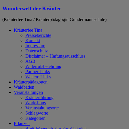
Zum
Wunderwelt der Kräuter
Inhalt
springen
(Kräuterfee Tina / Kräuterpädagogin Gundermannschule)
Kräuterfee Tina
Presseberichte
Kontakt
Impressum
Datenschutz
Disclaimer – Haftungsausschluss
AGB
Widerrufsbelehrung
Partner Links
Weitere Links
Kräuterpädagogen
Waldbaden
Veranstaltungen
Kräuterführung
Workshops
Veranstaltungsorte
Schlagworte
Kategorien
Pflanzen
Breit-Wegerich, Großer Wegerich