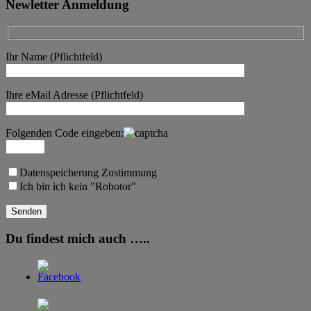
Newletter Anmeldung
Ihr Name (Pflichtfeld)
Ihre eMail Adresse (Pflichtfeld)
Folgenden Code eingeben:
Datenspeicherung Zustimmung
Ich bin ich kein "Robotor"
Du findest mich auch …..