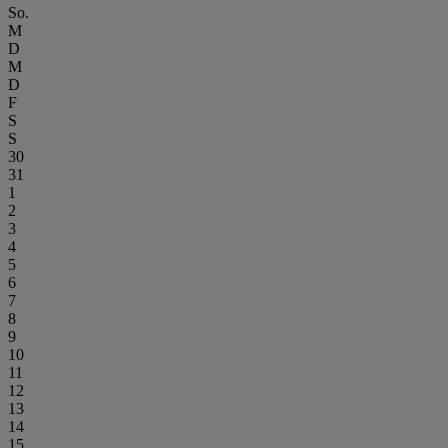
So.
M
D
M
D
F
S
S
30
31
1
2
3
4
5
6
7
8
9
10
11
12
13
14
15