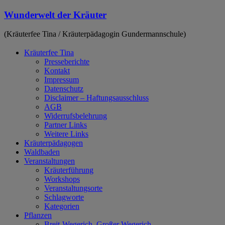
Zum
Wunderwelt der Kräuter
Inhalt
springen
(Kräuterfee Tina / Kräuterpädagogin Gundermannschule)
Kräuterfee Tina
Presseberichte
Kontakt
Impressum
Datenschutz
Disclaimer – Haftungsausschluss
AGB
Widerrufsbelehrung
Partner Links
Weitere Links
Kräuterpädagogen
Waldbaden
Veranstaltungen
Kräuterführung
Workshops
Veranstaltungsorte
Schlagworte
Kategorien
Pflanzen
Breit-Wegerich, Großer Wegerich