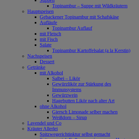
Suppen
Topinambur – Suppe mit Wildkräutern
Hauptspeisen
Gebackener Topinambur mit Schafskäse
Aufläufe
Topinambur Auflauf
mit Fleisch
mit Fisch
Salate
Topinambur Kartoffelsalat (a la Kerstin)
Nachspeisen
Dessert
Getränke
mit Alkohol
Salbei – Likör
Gewürzlikör zur Stärkung des
Immunsystems
Gewürzwein
Hagebutten Likör nach alter Art
ohne Alkohol
Giersch Limonade selber machen
Weißdorn – Sirup
Lavendel und Co
Kräuter Allerlei
Spitzwegerichtinktur selbst gemacht