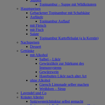
Suppen
Topinambur – Suppe mit Wildkräutern
Hauptspeisen
Gebackener Topinambur mit Schafskäse
Aufläufe
Topinambur Auflauf
mit Fleisch
mit Fisch
Salate
Topinambur Kartoffelsalat (a la Kerstin)
Nachspeisen
Dessert
Getränke
mit Alkohol
Salbei – Likör
Gewürzlikör zur Stärkung des
Immunsystems
Gewürzwein
Hagebutten Likör nach alter Art
ohne Alkohol
Giersch Limonade selber machen
Weißdorn – Sirup
Lavendel und Co
Kräuter Allerlei
Spitzwegerichtinktur selbst gemacht