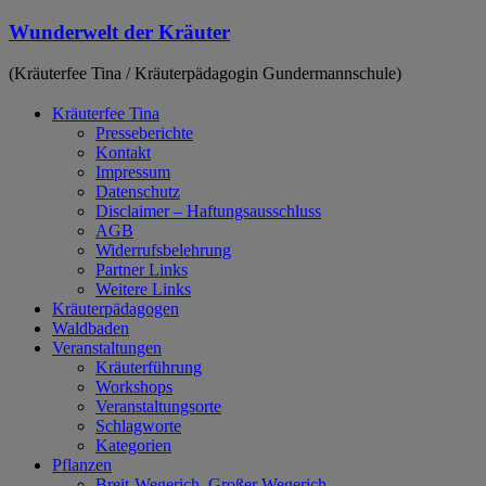
Zum
Wunderwelt der Kräuter
Inhalt
springen
(Kräuterfee Tina / Kräuterpädagogin Gundermannschule)
Kräuterfee Tina
Presseberichte
Kontakt
Impressum
Datenschutz
Disclaimer – Haftungsausschluss
AGB
Widerrufsbelehrung
Partner Links
Weitere Links
Kräuterpädagogen
Waldbaden
Veranstaltungen
Kräuterführung
Workshops
Veranstaltungsorte
Schlagworte
Kategorien
Pflanzen
Breit-Wegerich, Großer Wegerich