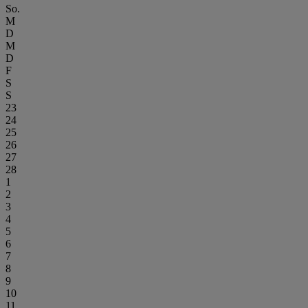
So.
M
D
M
D
F
S
S
23
24
25
26
27
28
1
2
3
4
5
6
7
8
9
10
11