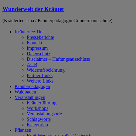
Zum
Wunderwelt der Kräuter
Inhalt
springen
(Kräuterfee Tina / Kräuterpädagogin Gundermannschule)
Kräuterfee Tina
Presseberichte
Kontakt
Impressum
Datenschutz
Disclaimer – Haftungsausschluss
AGB
Widerrufsbelehrung
Partner Links
Weitere Links
Kräuterpädagogen
Waldbaden
Veranstaltungen
Kräuterführung
Workshops
Veranstaltungsorte
Schlagworte
Kategorien
Pflanzen
Breit-Wegerich, Großer Wegerich