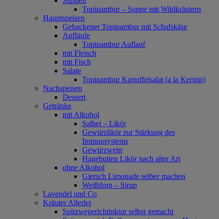
Suppen
Topinambur – Suppe mit Wildkräutern
Hauptspeisen
Gebackener Topinambur mit Schafskäse
Aufläufe
Topinambur Auflauf
mit Fleisch
mit Fisch
Salate
Topinambur Kartoffelsalat (a la Kerstin)
Nachspeisen
Dessert
Getränke
mit Alkohol
Salbei – Likör
Gewürzlikör zur Stärkung des
Immunsystems
Gewürzwein
Hagebutten Likör nach alter Art
ohne Alkohol
Giersch Limonade selber machen
Weißdorn – Sirup
Lavendel und Co
Kräuter Allerlei
Spitzwegerichtinktur selbst gemacht