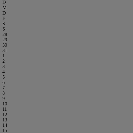
D
M
D
F
S
S
28
29
30
31
1
2
3
4
5
6
7
8
9
10
11
12
13
14
15