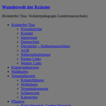
Zum
Wunderwelt der Kräuter
Inhalt
springen
(Kräuterfee Tina / Kräuterpädagogin Gundermannschule)
Kräuterfee Tina
Presseberichte
Kontakt
Impressum
Datenschutz
Disclaimer – Haftungsausschluss
AGB
Widerrufsbelehrung
Partner Links
Weitere Links
Kräuterpädagogen
Waldbaden
Veranstaltungen
Kräuterführung
Workshops
Veranstaltungsorte
Schlagworte
Kategorien
Pflanzen
Breit-Wegerich, Großer Wegerich