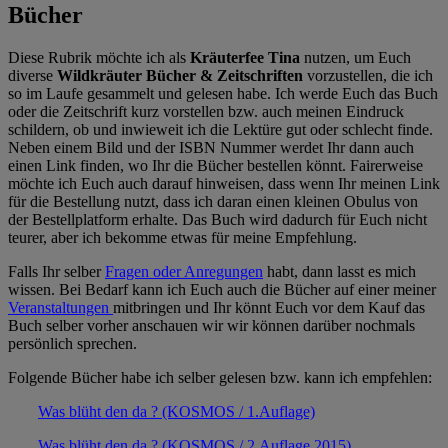
Bücher
Diese Rubrik möchte ich als
Kräuterfee Tina
nutzen, um Euch
diverse
Wildkräuter Bücher & Zeitschriften
vorzustellen, die ich
so im Laufe gesammelt und gelesen habe. Ich werde Euch das Buch
oder die Zeitschrift kurz vorstellen bzw. auch meinen Eindruck
schildern, ob und inwieweit ich die Lektüre gut oder schlecht finde.
Neben einem Bild und der ISBN Nummer werdet Ihr dann auch
einen Link finden, wo Ihr die Bücher bestellen könnt. Fairerweise
möchte ich Euch auch darauf hinweisen, dass wenn Ihr meinen Link
für die Bestellung nutzt, dass ich daran einen kleinen Obulus von
der Bestellplatform erhalte. Das Buch wird dadurch für Euch nicht
teurer, aber ich bekomme etwas für meine Empfehlung.
Falls Ihr selber
Fragen oder Anregungen
habt, dann lasst es mich
wissen. Bei Bedarf kann ich Euch auch die Bücher auf einer meiner
Veranstaltungen
mitbringen und Ihr könnt Euch vor dem Kauf das
Buch selber vorher anschauen wir wir können darüber nochmals
persönlich sprechen.
Folgende Bücher habe ich selber gelesen bzw. kann ich empfehlen:
Was blüht den da ? (KOSMOS / 1.Auflage)
Was blüht den da ? (KOSMOS / 2.Auflage 2015)