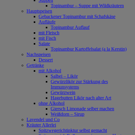
Suppen
Topinambur – Suppe mit Wildkräutern
Hauptspeisen
Gebackener Topinambur mit Schafskäse
Aufläufe
Topinambur Auflauf
mit Fleisch
mit Fisch
Salate
Topinambur Kartoffelsalat (a la Kerstin)
Nachspeisen
Dessert
Getränke
mit Alkohol
Salbei – Likör
Gewürzlikör zur Stärkung des
Immunsystems
Gewürzwein
Hagebutten Likör nach alter Art
ohne Alkohol
Giersch Limonade selber machen
Weißdorn – Sirup
Lavendel und Co
Kräuter Allerlei
Spitzwegerichtinktur selbst gemacht