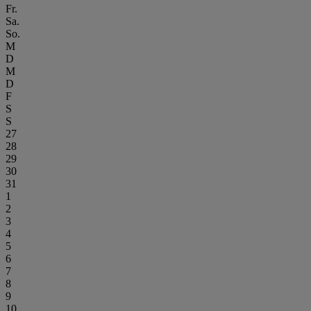
Fr.
Sa.
So.
M
D
M
D
F
S
S
27
28
29
30
31
1
2
3
4
5
6
7
8
9
10