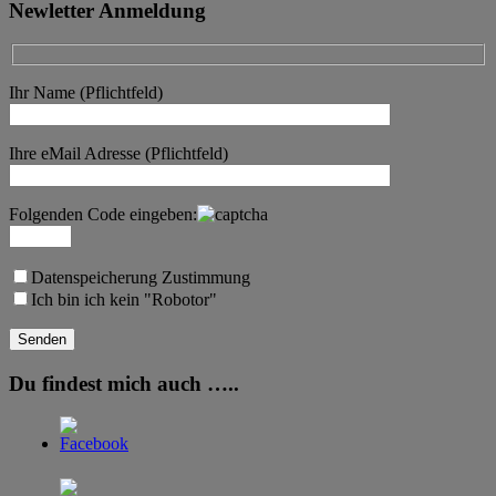
Newletter Anmeldung
Ihr Name (Pflichtfeld)
Ihre eMail Adresse (Pflichtfeld)
Folgenden Code eingeben:
Datenspeicherung Zustimmung
Ich bin ich kein "Robotor"
Du findest mich auch …..