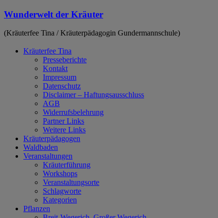
Zum
Wunderwelt der Kräuter
Inhalt
springen
(Kräuterfee Tina / Kräuterpädagogin Gundermannschule)
Kräuterfee Tina
Presseberichte
Kontakt
Impressum
Datenschutz
Disclaimer – Haftungsausschluss
AGB
Widerrufsbelehrung
Partner Links
Weitere Links
Kräuterpädagogen
Waldbaden
Veranstaltungen
Kräuterführung
Workshops
Veranstaltungsorte
Schlagworte
Kategorien
Pflanzen
Breit-Wegerich, Großer Wegerich