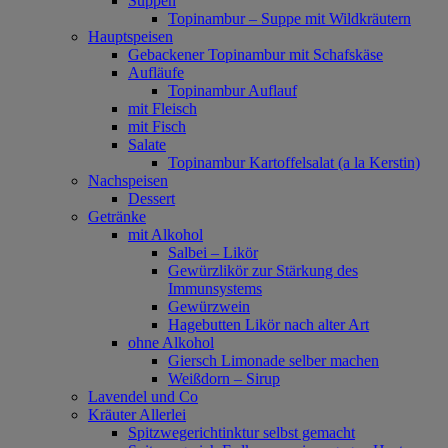
Suppen
Topinambur – Suppe mit Wildkräutern
Hauptspeisen
Gebackener Topinambur mit Schafskäse
Aufläufe
Topinambur Auflauf
mit Fleisch
mit Fisch
Salate
Topinambur Kartoffelsalat (a la Kerstin)
Nachspeisen
Dessert
Getränke
mit Alkohol
Salbei – Likör
Gewürzlikör zur Stärkung des
Immunsystems
Gewürzwein
Hagebutten Likör nach alter Art
ohne Alkohol
Giersch Limonade selber machen
Weißdorn – Sirup
Lavendel und Co
Kräuter Allerlei
Spitzwegerichtinktur selbst gemacht