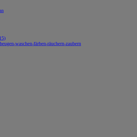
nn
15)
orbeugen-waschen-färben-räuchern-zaubern