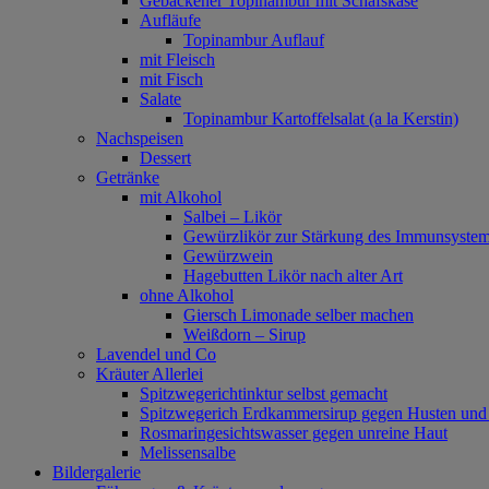
Gebackener Topinambur mit Schafskäse
Aufläufe
Topinambur Auflauf
mit Fleisch
mit Fisch
Salate
Topinambur Kartoffelsalat (a la Kerstin)
Nachspeisen
Dessert
Getränke
mit Alkohol
Salbei – Likör
Gewürzlikör zur Stärkung des Immunsyste
Gewürzwein
Hagebutten Likör nach alter Art
ohne Alkohol
Giersch Limonade selber machen
Weißdorn – Sirup
Lavendel und Co
Kräuter Allerlei
Spitzwegerichtinktur selbst gemacht
Spitzwegerich Erdkammersirup gegen Husten un
Rosmaringesichtswasser gegen unreine Haut
Melissensalbe
Bildergalerie