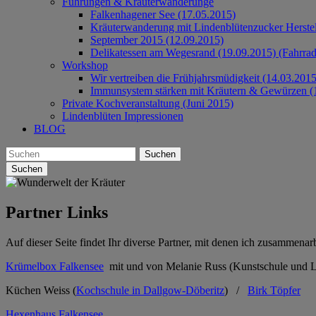
Führungen & Kräuterwanderunge
Falkenhagener See (17.05.2015)
Kräuterwanderung mit Lindenblütenzucker Herste
September 2015 (12.09.2015)
Delikatessen am Wegesrand (19.09.2015) (Fahrrad
Workshop
Wir vertreiben die Frühjahrsmüdigkeit (14.03.2015
Immunsystem stärken mit Kräutern & Gewürzen (
Private Kochveranstaltung (Juni 2015)
Lindenblüten Impressionen
BLOG
Suchen
Partner Links
Auf dieser Seite findet Ihr diverse Partner, mit denen ich zusammenar
Krümelbox Falkensee
mit und von Melanie Russ (Kunstschule und Le
Küchen Weiss (
Kochschule in Dallgow-Döberitz
) /
Birk Töpfer
Hexenhaus Falkensee