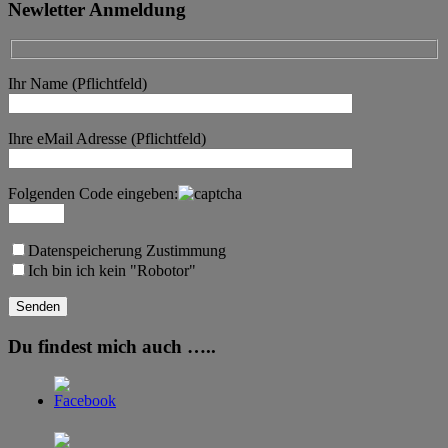
Newletter Anmeldung
Ihr Name (Pflichtfeld)
Ihre eMail Adresse (Pflichtfeld)
Folgenden Code eingeben:
Datenspeicherung Zustimmung
Ich bin ich kein "Robotor"
Du findest mich auch …..