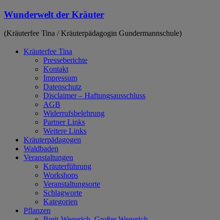
Zum
Wunderwelt der Kräuter
Inhalt
springen
(Kräuterfee Tina / Kräuterpädagogin Gundermannschule)
Kräuterfee Tina
Presseberichte
Kontakt
Impressum
Datenschutz
Disclaimer – Haftungsausschluss
AGB
Widerrufsbelehrung
Partner Links
Weitere Links
Kräuterpädagogen
Waldbaden
Veranstaltungen
Kräuterführung
Workshops
Veranstaltungsorte
Schlagworte
Kategorien
Pflanzen
Breit-Wegerich, Großer Wegerich