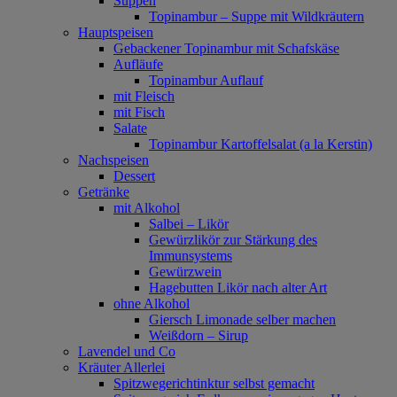
Suppen
Topinambur – Suppe mit Wildkräutern
Hauptspeisen
Gebackener Topinambur mit Schafskäse
Aufläufe
Topinambur Auflauf
mit Fleisch
mit Fisch
Salate
Topinambur Kartoffelsalat (a la Kerstin)
Nachspeisen
Dessert
Getränke
mit Alkohol
Salbei – Likör
Gewürzlikör zur Stärkung des
Immunsystems
Gewürzwein
Hagebutten Likör nach alter Art
ohne Alkohol
Giersch Limonade selber machen
Weißdorn – Sirup
Lavendel und Co
Kräuter Allerlei
Spitzwegerichtinktur selbst gemacht