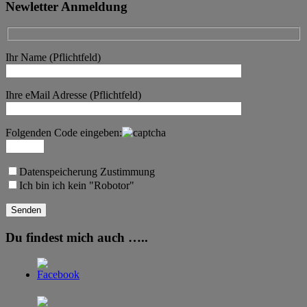
Newletter Anmeldung
Ihr Name (Pflichtfeld)
Ihre eMail Adresse (Pflichtfeld)
Folgenden Code eingeben:
Datenspeicherung Zustimmung
Ich bin ich kein "Robotor"
Du findest mich auch …..