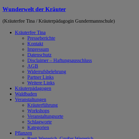
Zum
Wunderwelt der Kräuter
Inhalt
springen
(Kräuterfee Tina / Kräuterpädagogin Gundermannschule)
Kräuterfee Tina
Presseberichte
Kontakt
Impressum
Datenschutz
Disclaimer – Haftungsausschluss
AGB
Widerrufsbelehrung
Partner Links
Weitere Links
Kräuterpädagogen
Waldbaden
Veranstaltungen
Kräuterführung
Workshops
Veranstaltungsorte
Schlagworte
Kategorien
Pflanzen
Breit-Wegerich, Großer Wegerich