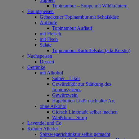
Suppen
Topinambur – Suppe mit Wildkräutern
Hauptspeisen
Gebackener Topinambur mit Schafskäse
Aufläufe
Topinambur Auflauf
mit Fleisch
mit Fisch
Salate
Topinambur Kartoffelsalat (a la Kerstin)
Nachspeisen
Dessert
Getränke
mit Alkohol
Salbei – Likör
Gewürzlikör zur Stärkung des
Immunsystems
Gewürzwein
Hagebutten Likör nach alter Art
ohne Alkohol
Giersch Limonade selber machen
Weißdorn – Sirup
Lavendel und Co
Kräuter Allerlei
Spitzwegerichtinktur selbst gemacht