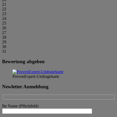
21
22
23
24
25
26
27
28
29
30
31
Bewertung abgeben
ProvenExpert-Umfragekarte
Newletter Anmeldung
Ihr Name (Pflichtfeld)