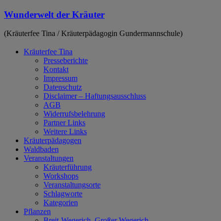
Zum
Wunderwelt der Kräuter
Inhalt
springen
(Kräuterfee Tina / Kräuterpädagogin Gundermannschule)
Kräuterfee Tina
Presseberichte
Kontakt
Impressum
Datenschutz
Disclaimer – Haftungsausschluss
AGB
Widerrufsbelehrung
Partner Links
Weitere Links
Kräuterpädagogen
Waldbaden
Veranstaltungen
Kräuterführung
Workshops
Veranstaltungsorte
Schlagworte
Kategorien
Pflanzen
Breit-Wegerich, Großer Wegerich