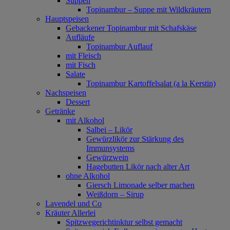
Suppen
Topinambur – Suppe mit Wildkräutern
Hauptspeisen
Gebackener Topinambur mit Schafskäse
Aufläufe
Topinambur Auflauf
mit Fleisch
mit Fisch
Salate
Topinambur Kartoffelsalat (a la Kerstin)
Nachspeisen
Dessert
Getränke
mit Alkohol
Salbei – Likör
Gewürzlikör zur Stärkung des
Immunsystems
Gewürzwein
Hagebutten Likör nach alter Art
ohne Alkohol
Giersch Limonade selber machen
Weißdorn – Sirup
Lavendel und Co
Kräuter Allerlei
Spitzwegerichtinktur selbst gemacht