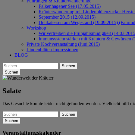
Führungen & Kräuterwanderunge
Falkenhagener See (17.05.2015)
Kräuterwanderung mit Lindenblütenzucker Herste
September 2015 (12.09.2015)
Delikatessen am Wegesrand (19.09.2015) (Fahrrad
Workshop
Wir vertreiben die Frühjahrsmüdigkeit (14.03.2015
Immunsystem stärken mit Kräutern & Gewürzen (
Private Kochveranstaltung (Juni 2015)
Lindenblüten Impressionen
BLOG
Suchen
Salate
Das Gesuchte konnte leider nicht gefunden werden. Vielleicht hilft d
Suchen
Veranstaltungskalender