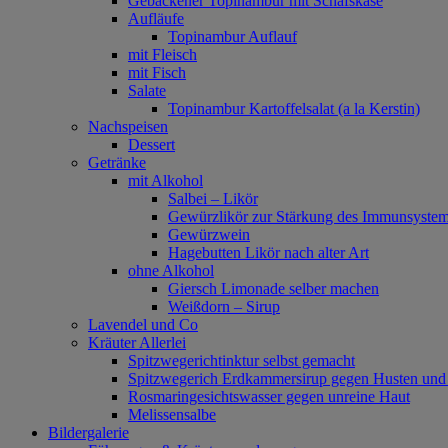
Gebackener Topinambur mit Schafskäse
Aufläufe
Topinambur Auflauf
mit Fleisch
mit Fisch
Salate
Topinambur Kartoffelsalat (a la Kerstin)
Nachspeisen
Dessert
Getränke
mit Alkohol
Salbei – Likör
Gewürzlikör zur Stärkung des Immunsyste
Gewürzwein
Hagebutten Likör nach alter Art
ohne Alkohol
Giersch Limonade selber machen
Weißdorn – Sirup
Lavendel und Co
Kräuter Allerlei
Spitzwegerichtinktur selbst gemacht
Spitzwegerich Erdkammersirup gegen Husten un
Rosmaringesichtswasser gegen unreine Haut
Melissensalbe
Bildergalerie