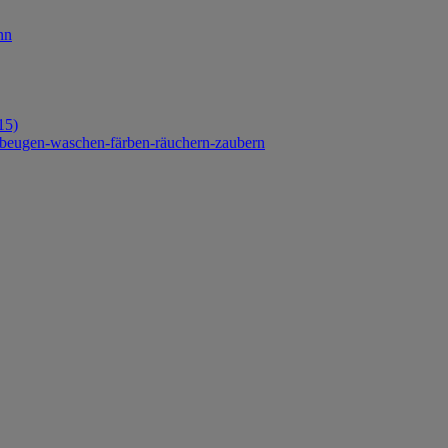
nn
15)
orbeugen-waschen-färben-räuchern-zaubern