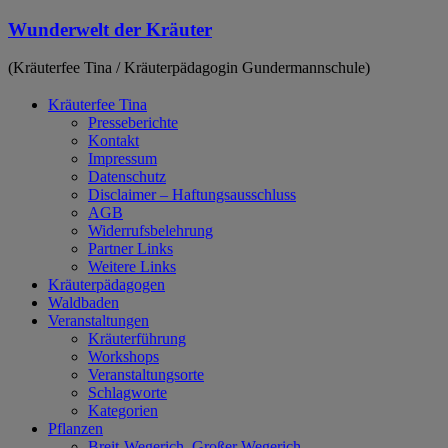
Zum
Wunderwelt der Kräuter
Inhalt
springen
(Kräuterfee Tina / Kräuterpädagogin Gundermannschule)
Kräuterfee Tina
Presseberichte
Kontakt
Impressum
Datenschutz
Disclaimer – Haftungsausschluss
AGB
Widerrufsbelehrung
Partner Links
Weitere Links
Kräuterpädagogen
Waldbaden
Veranstaltungen
Kräuterführung
Workshops
Veranstaltungsorte
Schlagworte
Kategorien
Pflanzen
Breit-Wegerich, Großer Wegerich