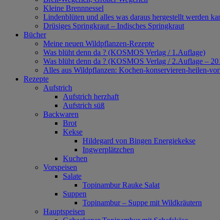
Kleine Brennnessel
Lindenblüten und alles was daraus hergestellt werden ka
Drüsiges Springkraut – Indisches Springkraut
Bücher
Meine neuen Wildpflanzen-Rezepte
Was blüht denn da ? (KOSMOS Verlag / 1.Auflage)
Was blüht denn da ? (KOSMOS Verlag / 2.Auflage – 20
Alles aus Wildpflanzen: Kochen-konservieren-heilen-v
Rezepte
Aufstrich
Aufstrich herzhaft
Aufstrich süß
Backwaren
Brot
Kekse
Hildegard von Bingen Energiekekse
Ingwerplätzchen
Kuchen
Vorspeisen
Salate
Topinambur Rauke Salat
Suppen
Topinambur – Suppe mit Wildkräutern
Hauptspeisen