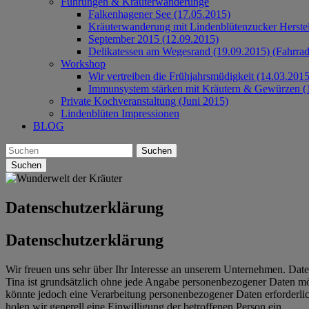
Führungen & Kräuterwanderunge
Falkenhagener See (17.05.2015)
Kräuterwanderung mit Lindenblütenzucker Herste
September 2015 (12.09.2015)
Delikatessen am Wegesrand (19.09.2015) (Fahrrad
Workshop
Wir vertreiben die Frühjahrsmüdigkeit (14.03.2015
Immunsystem stärken mit Kräutern & Gewürzen (
Private Kochveranstaltung (Juni 2015)
Lindenblüten Impressionen
BLOG
Suchen
Datenschutzerklärung
Datenschutzerklärung
Wir freuen uns sehr über Ihr Interesse an unserem Unternehmen. Daten
Tina ist grundsätzlich ohne jede Angabe personenbezogener Daten mö
könnte jedoch eine Verarbeitung personenbezogener Daten erforderlich
holen wir generell eine Einwilligung der betroffenen Person ein.