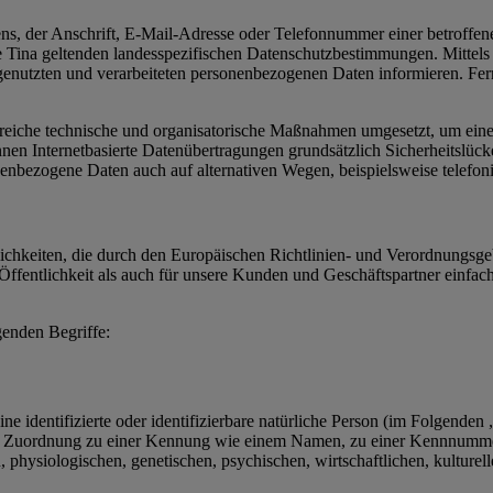
, der Anschrift, E-Mail-Adresse oder Telefonnummer einer betroffenen
 Tina geltenden landesspezifischen Datenschutzbestimmungen. Mittels
enutzten und verarbeiteten personenbezogenen Daten informieren. Fern
hlreiche technische und organisatorische Maßnahmen umgesetzt, um einen
en Internetbasierte Datenübertragungen grundsätzlich Sicherheitslücke
nenbezogene Daten auch auf alternativen Wegen, beispielsweise telefoni
fflichkeiten, die durch den Europäischen Richtlinien- und Verordnun
ffentlichkeit als auch für unsere Kunden und Geschäftspartner einfach
genden Begriffe:
e identifizierte oder identifizierbare natürliche Person (im Folgenden „
tels Zuordnung zu einer Kennung wie einem Namen, zu einer Kennnumme
siologischen, genetischen, psychischen, wirtschaftlichen, kulturellen o