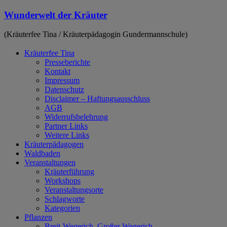
Zum
Wunderwelt der Kräuter
Inhalt
springen
(Kräuterfee Tina / Kräuterpädagogin Gundermannschule)
Kräuterfee Tina
Presseberichte
Kontakt
Impressum
Datenschutz
Disclaimer – Haftungsausschluss
AGB
Widerrufsbelehrung
Partner Links
Weitere Links
Kräuterpädagogen
Waldbaden
Veranstaltungen
Kräuterführung
Workshops
Veranstaltungsorte
Schlagworte
Kategorien
Pflanzen
Breit-Wegerich, Großer Wegerich