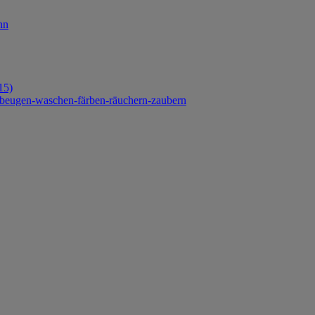
nn
15)
orbeugen-waschen-färben-räuchern-zaubern