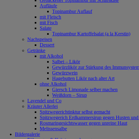
Gebackener Topinambur mit Schafskäse
Aufläufe
Topinambur Auflauf
mit Fleisch
mit Fisch
Salate
Topinambur Kartoffelsalat (a la Kerstin)
Nachspeisen
Dessert
Getränke
mit Alkohol
Salbei – Likör
Gewürzlikör zur Stärkung des Immunsyste
Gewürzwein
Hagebutten Likör nach alter Art
ohne Alkohol
Giersch Limonade selber machen
Weißdorn – Sirup
Lavendel und Co
Kräuter Allerlei
Spitzwegerichtinktur selbst gemacht
Spitzwegerich Erdkammersirup gegen Husten un
Rosmaringesichtswasser gegen unreine Haut
Melissensalbe
Bildergalerie