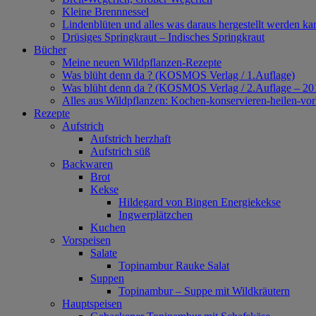
Kleine Brennnessel
Lindenblüten und alles was daraus hergestellt werden ka
Drüsiges Springkraut – Indisches Springkraut
Bücher
Meine neuen Wildpflanzen-Rezepte
Was blüht denn da ? (KOSMOS Verlag / 1.Auflage)
Was blüht denn da ? (KOSMOS Verlag / 2.Auflage – 20
Alles aus Wildpflanzen: Kochen-konservieren-heilen-v
Rezepte
Aufstrich
Aufstrich herzhaft
Aufstrich süß
Backwaren
Brot
Kekse
Hildegard von Bingen Energiekekse
Ingwerplätzchen
Kuchen
Vorspeisen
Salate
Topinambur Rauke Salat
Suppen
Topinambur – Suppe mit Wildkräutern
Hauptspeisen