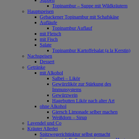
Suppen
Topinambur – Suppe mit Wildkräutern
Hauptspeisen
Gebackener Topinambur mit Schafskäse
Aufläufe
Topinambur Auflauf
mit Fleisch
mit Fisch
Salate
Topinambur Kartoffelsalat (a la Kerstin)
Nachspeisen
Dessert
Getränke
mit Alkohol
Salbei – Likör
Gewürzlikör zur Stärkung des
Immunsystems
Gewürzwein
Hagebutten Likör nach alter Art
ohne Alkohol
Giersch Limonade selber machen
Weißdorn – Sirup
Lavendel und Co
Kräuter Allerlei
Spitzwegerichtinktur selbst gemacht