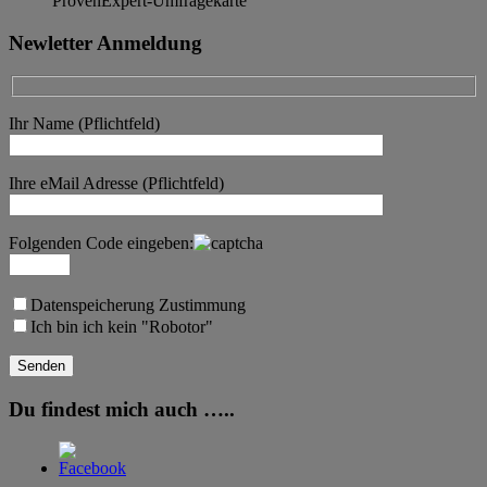
ProvenExpert-Umfragekarte
Newletter Anmeldung
Ihr Name (Pflichtfeld)
Ihre eMail Adresse (Pflichtfeld)
Folgenden Code eingeben:
Datenspeicherung Zustimmung
Ich bin ich kein "Robotor"
Du findest mich auch …..