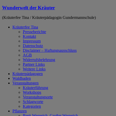
Zum
Wunderwelt der Kräuter
Inhalt
springen
(Kräuterfee Tina / Kräuterpädagogin Gundermannschule)
Kräuterfee Tina
Presseberichte
Kontakt
Impressum
Datenschutz
Disclaimer – Haftungsausschluss
AGB
Widerrufsbelehrung
Partner Links
Weitere Links
Kräuterpädagogen
Waldbaden
Veranstaltungen
Kräuterführung
Workshops
Veranstaltungsorte
Schlagworte
Kategorien
Pflanzen
Breit-Wegerich, Großer Wegerich