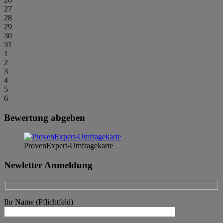
27
28
29
30
31
1
2
3
4
5
6
Bewertung abgeben
ProvenExpert-Umfragekarte
Newletter Anmeldung
Ihr Name (Pflichtfeld)