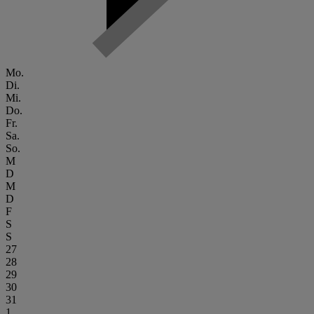
Mo.
Di.
Mi.
Do.
Fr.
Sa.
So.
M
D
M
D
F
S
S
27
28
29
30
31
1