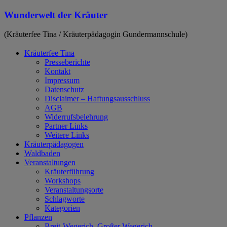
Zum
Wunderwelt der Kräuter
Inhalt
springen
(Kräuterfee Tina / Kräuterpädagogin Gundermannschule)
Kräuterfee Tina
Presseberichte
Kontakt
Impressum
Datenschutz
Disclaimer – Haftungsausschluss
AGB
Widerrufsbelehrung
Partner Links
Weitere Links
Kräuterpädagogen
Waldbaden
Veranstaltungen
Kräuterführung
Workshops
Veranstaltungsorte
Schlagworte
Kategorien
Pflanzen
Breit-Wegerich, Großer Wegerich