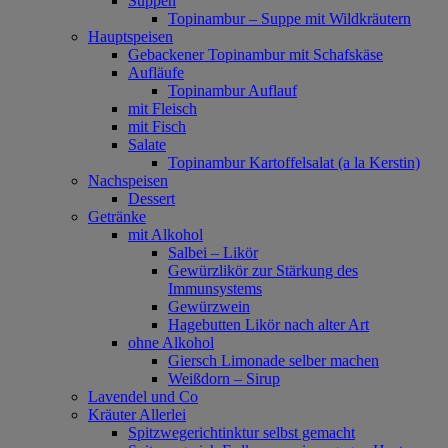
Suppen
Topinambur – Suppe mit Wildkräutern
Hauptspeisen
Gebackener Topinambur mit Schafskäse
Aufläufe
Topinambur Auflauf
mit Fleisch
mit Fisch
Salate
Topinambur Kartoffelsalat (a la Kerstin)
Nachspeisen
Dessert
Getränke
mit Alkohol
Salbei – Likör
Gewürzlikör zur Stärkung des
Immunsystems
Gewürzwein
Hagebutten Likör nach alter Art
ohne Alkohol
Giersch Limonade selber machen
Weißdorn – Sirup
Lavendel und Co
Kräuter Allerlei
Spitzwegerichtinktur selbst gemacht