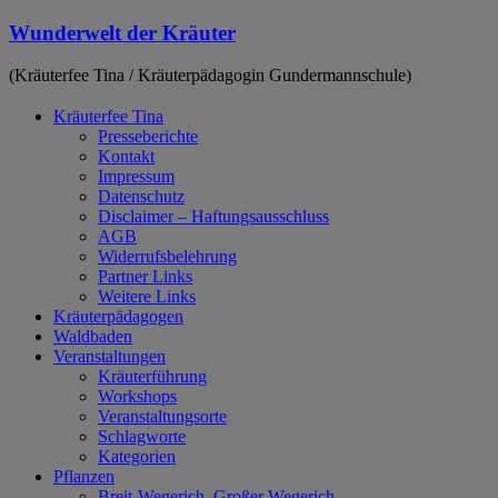
Zum
Wunderwelt der Kräuter
Inhalt
springen
(Kräuterfee Tina / Kräuterpädagogin Gundermannschule)
Kräuterfee Tina
Presseberichte
Kontakt
Impressum
Datenschutz
Disclaimer – Haftungsausschluss
AGB
Widerrufsbelehrung
Partner Links
Weitere Links
Kräuterpädagogen
Waldbaden
Veranstaltungen
Kräuterführung
Workshops
Veranstaltungsorte
Schlagworte
Kategorien
Pflanzen
Breit-Wegerich, Großer Wegerich