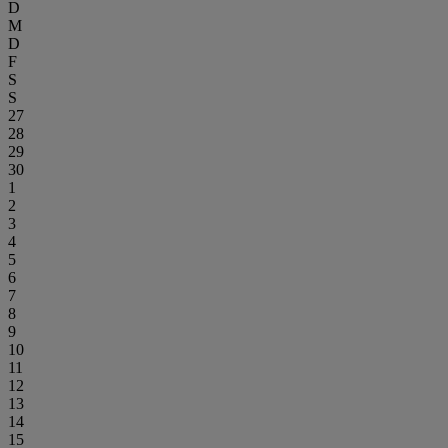
D
M
D
F
S
S
27
28
29
30
1
2
3
4
5
6
7
8
9
10
11
12
13
14
15