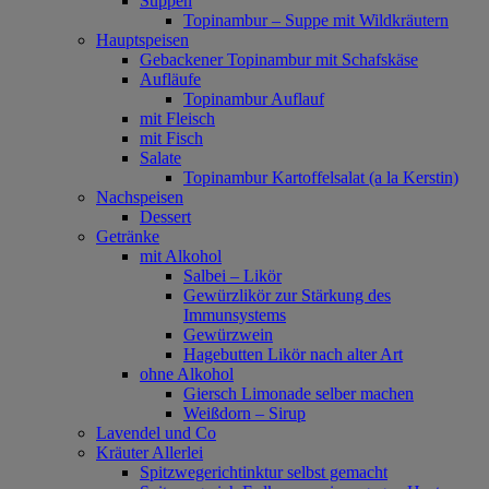
Suppen
Topinambur – Suppe mit Wildkräutern
Hauptspeisen
Gebackener Topinambur mit Schafskäse
Aufläufe
Topinambur Auflauf
mit Fleisch
mit Fisch
Salate
Topinambur Kartoffelsalat (a la Kerstin)
Nachspeisen
Dessert
Getränke
mit Alkohol
Salbei – Likör
Gewürzlikör zur Stärkung des
Immunsystems
Gewürzwein
Hagebutten Likör nach alter Art
ohne Alkohol
Giersch Limonade selber machen
Weißdorn – Sirup
Lavendel und Co
Kräuter Allerlei
Spitzwegerichtinktur selbst gemacht