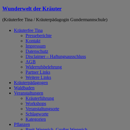
Zum
Wunderwelt der Kräuter
Inhalt
springen
(Kräuterfee Tina / Kräuterpädagogin Gundermannschule)
Kräuterfee Tina
Presseberichte
Kontakt
Impressum
Datenschutz
Disclaimer – Haftungsausschluss
AGB
Widerrufsbelehrung
Partner Links
Weitere Links
Kräuterpädagogen
Waldbaden
Veranstaltungen
Kräuterführung
Workshops
Veranstaltungsorte
Schlagworte
Kategorien
Pflanzen
Breit-Wegerich, Großer Wegerich