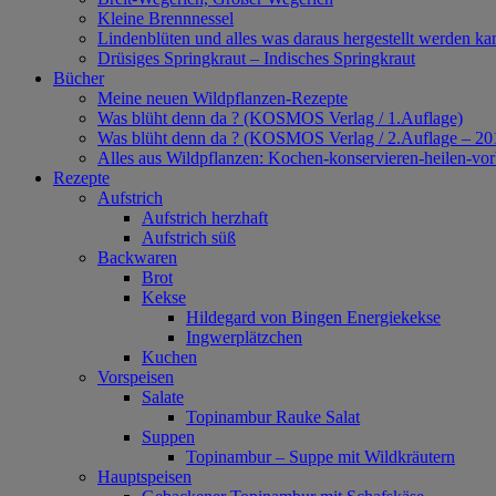
Kleine Brennnessel
Lindenblüten und alles was daraus hergestellt werden ka
Drüsiges Springkraut – Indisches Springkraut
Bücher
Meine neuen Wildpflanzen-Rezepte
Was blüht denn da ? (KOSMOS Verlag / 1.Auflage)
Was blüht denn da ? (KOSMOS Verlag / 2.Auflage – 20
Alles aus Wildpflanzen: Kochen-konservieren-heilen-v
Rezepte
Aufstrich
Aufstrich herzhaft
Aufstrich süß
Backwaren
Brot
Kekse
Hildegard von Bingen Energiekekse
Ingwerplätzchen
Kuchen
Vorspeisen
Salate
Topinambur Rauke Salat
Suppen
Topinambur – Suppe mit Wildkräutern
Hauptspeisen