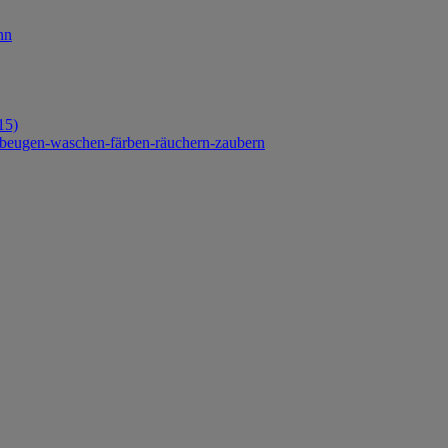
nn
15)
orbeugen-waschen-färben-räuchern-zaubern