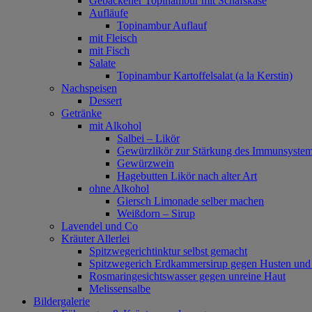
Gebackener Topinambur mit Schafskäse
Aufläufe
Topinambur Auflauf
mit Fleisch
mit Fisch
Salate
Topinambur Kartoffelsalat (a la Kerstin)
Nachspeisen
Dessert
Getränke
mit Alkohol
Salbei – Likör
Gewürzlikör zur Stärkung des Immunsyste
Gewürzwein
Hagebutten Likör nach alter Art
ohne Alkohol
Giersch Limonade selber machen
Weißdorn – Sirup
Lavendel und Co
Kräuter Allerlei
Spitzwegerichtinktur selbst gemacht
Spitzwegerich Erdkammersirup gegen Husten un
Rosmaringesichtswasser gegen unreine Haut
Melissensalbe
Bildergalerie