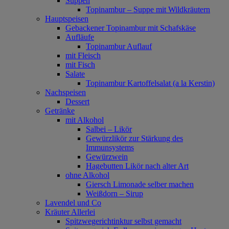
Suppen
Topinambur – Suppe mit Wildkräutern
Hauptspeisen
Gebackener Topinambur mit Schafskäse
Aufläufe
Topinambur Auflauf
mit Fleisch
mit Fisch
Salate
Topinambur Kartoffelsalat (a la Kerstin)
Nachspeisen
Dessert
Getränke
mit Alkohol
Salbei – Likör
Gewürzlikör zur Stärkung des
Immunsystems
Gewürzwein
Hagebutten Likör nach alter Art
ohne Alkohol
Giersch Limonade selber machen
Weißdorn – Sirup
Lavendel und Co
Kräuter Allerlei
Spitzwegerichtinktur selbst gemacht