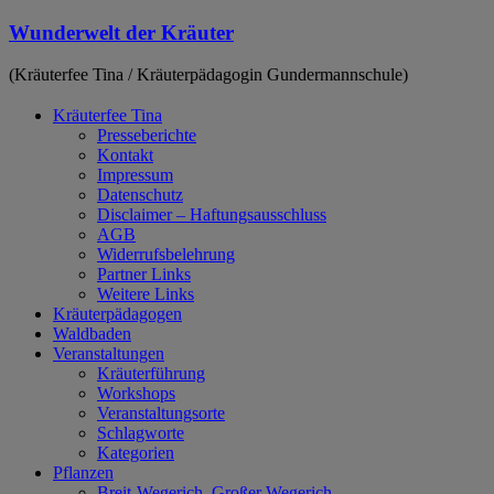
Zum
Wunderwelt der Kräuter
Inhalt
springen
(Kräuterfee Tina / Kräuterpädagogin Gundermannschule)
Kräuterfee Tina
Presseberichte
Kontakt
Impressum
Datenschutz
Disclaimer – Haftungsausschluss
AGB
Widerrufsbelehrung
Partner Links
Weitere Links
Kräuterpädagogen
Waldbaden
Veranstaltungen
Kräuterführung
Workshops
Veranstaltungsorte
Schlagworte
Kategorien
Pflanzen
Breit-Wegerich, Großer Wegerich