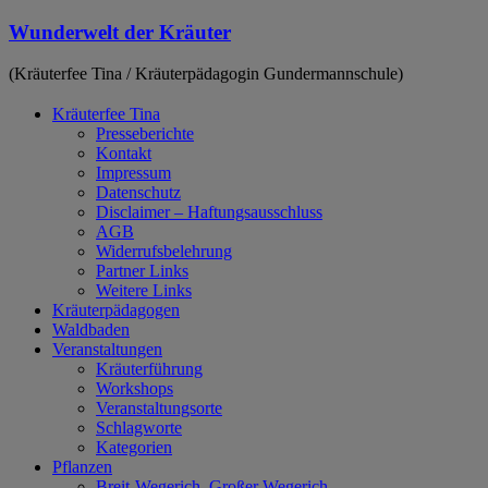
Zum
Wunderwelt der Kräuter
Inhalt
springen
(Kräuterfee Tina / Kräuterpädagogin Gundermannschule)
Kräuterfee Tina
Presseberichte
Kontakt
Impressum
Datenschutz
Disclaimer – Haftungsausschluss
AGB
Widerrufsbelehrung
Partner Links
Weitere Links
Kräuterpädagogen
Waldbaden
Veranstaltungen
Kräuterführung
Workshops
Veranstaltungsorte
Schlagworte
Kategorien
Pflanzen
Breit-Wegerich, Großer Wegerich