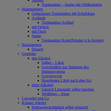
Suppen
Topinambur – Suppe mit Wildkräutern
Hauptspeisen
Gebackener Topinambur mit Schafskäse
Aufläufe
Topinambur Auflauf
mit Fleisch
mit Fisch
Salate
Topinambur Kartoffelsalat (a la Kerstin)
Nachspeisen
Dessert
Getränke
mit Alkohol
Salbei – Likör
Gewürzlikör zur Stärkung des
Immunsystems
Gewürzwein
Hagebutten Likör nach alter Art
ohne Alkohol
Giersch Limonade selber machen
Weißdorn – Sirup
Lavendel und Co
Kräuter Allerlei
Spitzwegerichtinktur selbst gemacht