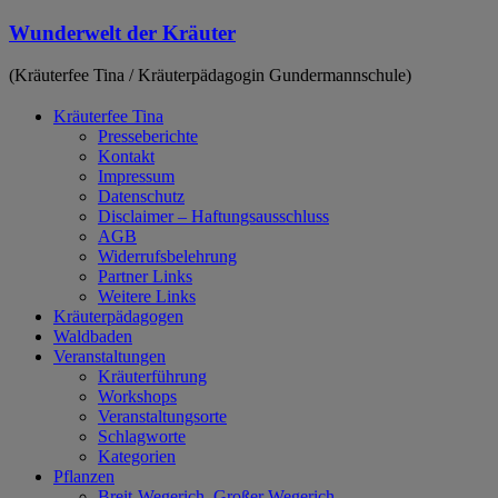
Zum
Wunderwelt der Kräuter
Inhalt
springen
(Kräuterfee Tina / Kräuterpädagogin Gundermannschule)
Kräuterfee Tina
Presseberichte
Kontakt
Impressum
Datenschutz
Disclaimer – Haftungsausschluss
AGB
Widerrufsbelehrung
Partner Links
Weitere Links
Kräuterpädagogen
Waldbaden
Veranstaltungen
Kräuterführung
Workshops
Veranstaltungsorte
Schlagworte
Kategorien
Pflanzen
Breit-Wegerich, Großer Wegerich