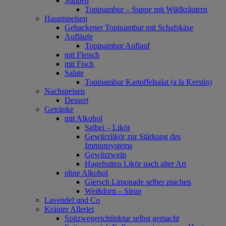
Suppen
Topinambur – Suppe mit Wildkräutern
Hauptspeisen
Gebackener Topinambur mit Schafskäse
Aufläufe
Topinambur Auflauf
mit Fleisch
mit Fisch
Salate
Topinambur Kartoffelsalat (a la Kerstin)
Nachspeisen
Dessert
Getränke
mit Alkohol
Salbei – Likör
Gewürzlikör zur Stärkung des
Immunsystems
Gewürzwein
Hagebutten Likör nach alter Art
ohne Alkohol
Giersch Limonade selber machen
Weißdorn – Sirup
Lavendel und Co
Kräuter Allerlei
Spitzwegerichtinktur selbst gemacht