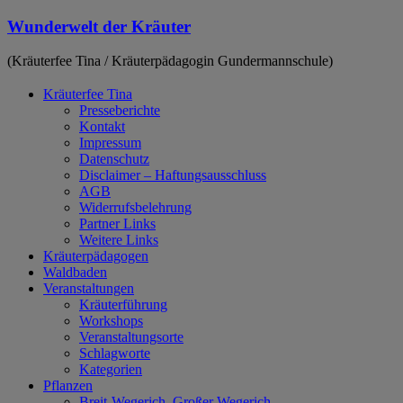
Zum
Wunderwelt der Kräuter
Inhalt
springen
(Kräuterfee Tina / Kräuterpädagogin Gundermannschule)
Kräuterfee Tina
Presseberichte
Kontakt
Impressum
Datenschutz
Disclaimer – Haftungsausschluss
AGB
Widerrufsbelehrung
Partner Links
Weitere Links
Kräuterpädagogen
Waldbaden
Veranstaltungen
Kräuterführung
Workshops
Veranstaltungsorte
Schlagworte
Kategorien
Pflanzen
Breit-Wegerich, Großer Wegerich