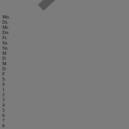
Mo.
Di.
Mi.
Do.
Fr.
Sa.
So.
M
D
M
D
F
S
S
1
2
3
4
5
6
7
8